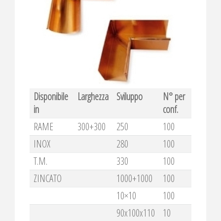
Disponibile
Larghezza
Sviluppo
N° per
in
conf.
RAME
300+300
250
100
INOX
280
100
T.M.
330
100
ZINCATO
1000+1000
100
10×10
100
90x100x110
10