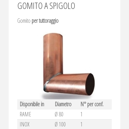
GOMITO A SPIGOLO
Gomito
per tuttoraggio
Disponibile in
Diametro
N° per conf.
RAME
Ø 80
1
INOX
Ø 100
1