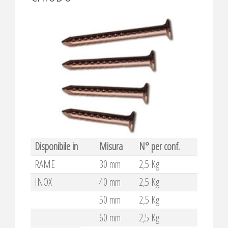
Disponibile in
Misura
N° per conf.
RAME
30 mm
2,5 Kg
INOX
40 mm
2,5 Kg
50 mm
2,5 Kg
60 mm
2,5 Kg