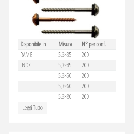
Disponibile in
Misura
N° per conf.
RAME
5,3×35
200
INOX
5,3×45
200
5,3×50
200
5,3×60
200
5,3×80
200
Leggi Tutto