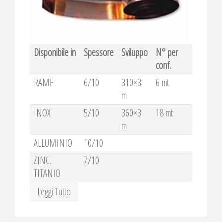
Disponibile in
Spessore
Sviluppo
N° per
conf.
RAME
6/10
310×3
6 mt
m
INOX
5/10
360×3
18 mt
m
ALLUMINIO
10/10
ZINC.
7/10
TITANIO
Leggi Tutto