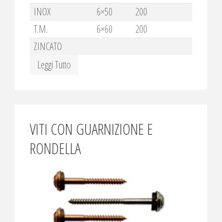
INOX
6×50
200
T.M.
6×60
200
ZINCATO
Leggi Tutto
VITI CON GUARNIZIONE E
RONDELLA